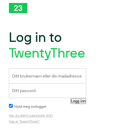
Log in to
TwentyThree
Hold meg innlogget
Har du glemt passordet ditt?
Hva er TwentyThree?