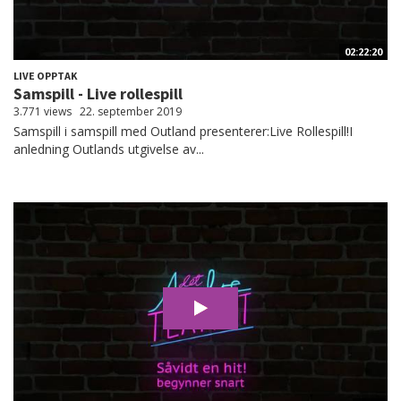
02:22:20
LIVE OPPTAK
Samspill - Live rollespill
3.771 views
22. september 2019
Samspill i samspill med Outland presenterer:Live Rollespill!I
anledning Outlands utgivelse av...