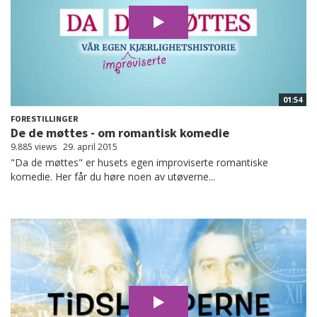
01:54
FORESTILLINGER
De de møttes - om romantisk komedie
9.885 views
29. april 2015
"Da de møttes" er husets egen improviserte romantiske
komedie. Her får du høre noen av utøverne...