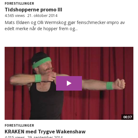
FORESTILLINGER
Tidshopperne promo III
4.565 views
21. oktober 2014
Mats Eldøen og Olli Wermskog gjør feinschmecker-impro av
edelt merke når de hopper frem og...
00:37
FORESTILLINGER
KRAKEN med Trygve Wakenshaw
4.015 views
29. september 2014