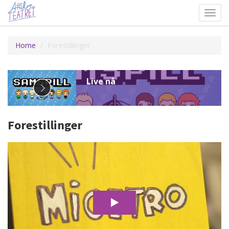
Toggl
navig
Home
Forestillinger
Forestillinger