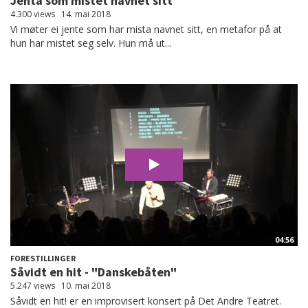
Jenta som mistet navnet sitt
4.300 views
14. mai 2018
Vi møter ei jente som har mista navnet sitt, en metafor på at
hun har mistet seg selv. Hun må ut...
04:56
FORESTILLINGER
Såvidt en hit - "Danskebåten"
5.247 views
10. mai 2018
Såvidt en hit! er en improvisert konsert på Det Andre Teatret.