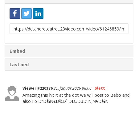
Link
for
deling
Embed
Last ned
Viewer #220376
21. januar 2026 08:06
Slett
Amazing this hit it at the dot we will post to Bebo and
also Fb Ð“Ð¾Ñ€Ð¾Ð´ Ð­Ð»ÐµÐºÑ‚Ñ€Ð¾Ñ