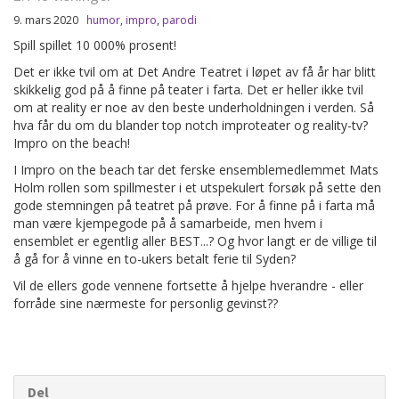
9. mars 2020
humor
,
impro
,
parodi
Spill spillet 10 000% prosent!
Det er ikke tvil om at Det Andre Teatret i løpet av få år har blitt
skikkelig god på å finne på teater i farta. Det er heller ikke tvil
om at reality er noe av den beste underholdningen i verden. Så
hva får du om du blander top notch improteater og reality-tv?
Impro on the beach!
I Impro on the beach tar det ferske ensemblemedlemmet Mats
Holm rollen som spillmester i et utspekulert forsøk på sette den
gode stemningen på teatret på prøve. For å finne på i farta må
man være kjempegode på å samarbeide, men hvem i
ensemblet er egentlig aller BEST...? Og hvor langt er de villige til
å gå for å vinne en to-ukers betalt ferie til Syden?
Vil de ellers gode vennene fortsette å hjelpe hverandre - eller
forråde sine nærmeste for personlig gevinst??
Del