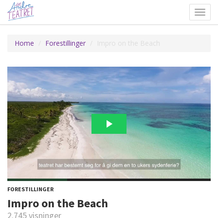
Toggl
navig
Home
Forestillinger
Impro on the Beach
FORESTILLINGER
Impro on the Beach
2.745 visninger