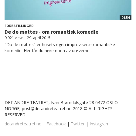
01:54
FORESTILLINGER
De de møttes - om romantisk komedie
9.921 views
29. april 2015
"Da de møttes" er husets egen improviserte romantiske
komedie. Her får du høre noen av utøverne...
DET ANDRE TEATRET, Ivan Bjørndalsgate 28 0472 OSLO
NORGE, post@detandreteatret.no 2018 © ALL RIGHTS
RESERVED.
detandreteatret.no
|
Facebook
|
Twitter
|
Instagram