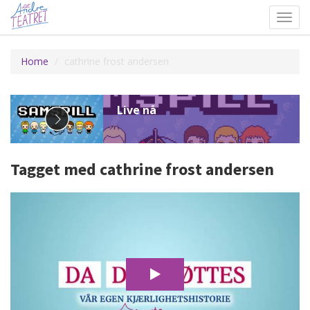
Toggl
navig
Home
cathrine frost andersen
Tagget med cathrine frost andersen