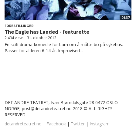
01:37
FORESTILLINGER
The Eagle has Landed - featurette
2.494 views
31. oktober 2013
En scifi-drama-komedie for barn om å måtte bo på sykehus.
Passer for alderen 6-14 år. Improvisert...
DET ANDRE TEATRET, Ivan Bjørndalsgate 28 0472 OSLO
NORGE, post@detandreteatret.no 2018 © ALL RIGHTS
RESERVED.
detandreteatret.no
|
Facebook
|
Twitter
|
Instagram