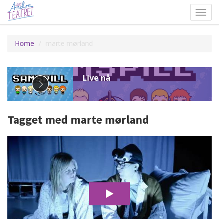
Toggl
navig
Home
marte mørland
Tagget med marte mørland